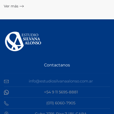
Ver más
Contactanos
info@estudiosilvanaalonso.com.ar
+54 9 11 5695-8881
(011) 6060-7905
Cuba 2791, Piso 7 "B", CABA